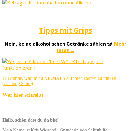
Tipps mit Grips
Nein, keine alkoholischen Getränke zählen 🙂
Mehr
lesen ...
Beitragsnavigation
11 Gründe, warum du NIEMALS aufhören solltest zu trinken
(Achtung Satire)
Wer hier schreibt
Hallo, schön dass du da bist!
Mein Name ist Kris Wiegand, Gründerin von Selbsthilfe