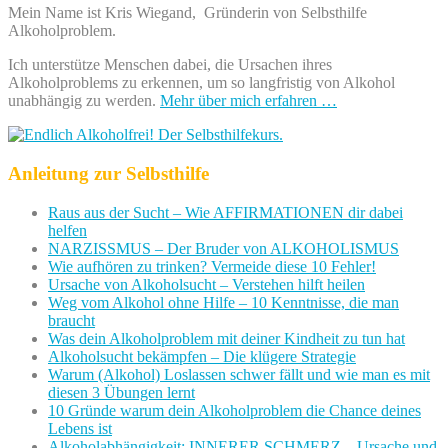
Mein Name ist Kris Wiegand, Gründerin von Selbsthilfe
Alkoholproblem.
Ich unterstütze Menschen dabei, die Ursachen ihres
Alkoholproblems zu erkennen, um so langfristig von Alkohol
unabhängig zu werden.
Mehr über mich erfahren …
Anleitung zur Selbsthilfe
Raus aus der Sucht – Wie AFFIRMATIONEN dir dabei
helfen
NARZISSMUS – Der Bruder von ALKOHOLISMUS
Wie aufhören zu trinken? Vermeide diese 10 Fehler!
Ursache von Alkoholsucht – Verstehen hilft heilen
Weg vom Alkohol ohne Hilfe – 10 Kenntnisse, die man
braucht
Was dein Alkoholproblem mit deiner Kindheit zu tun hat
Alkoholsucht bekämpfen – Die klügere Strategie
Warum (Alkohol) Loslassen schwer fällt und wie man es mit
diesen 3 Übungen lernt
10 Gründe warum dein Alkoholproblem die Chance deines
Lebens ist
Alkoholabhängigkeit: INNERER SCHMERZ – Ursache und