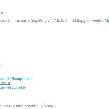
blem.
 zu erkennen, um so langfristig von Alkohol unabhängig zu werden.
Me
t
esen 3 Übungen lernt
ns ist
usweg zugleich
ß, dass sie mich beneiden. - Nadja