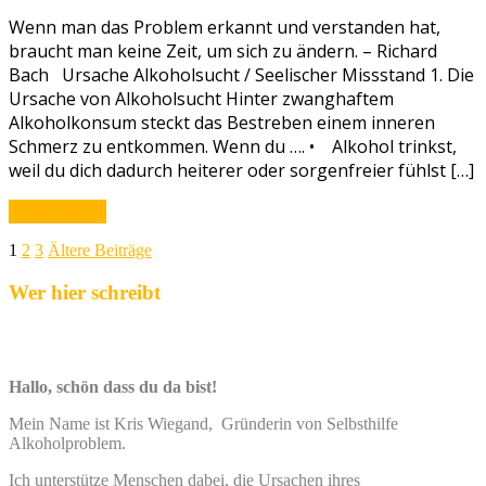
Wenn man das Problem erkannt und verstanden hat,
braucht man keine Zeit, um sich zu ändern. – Richard
Bach Ursache Alkoholsucht / Seelischer Missstand 1. Die
Ursache von Alkoholsucht Hinter zwanghaftem
Alkoholkonsum steckt das Bestreben einem inneren
Schmerz zu entkommen. Wenn du …. • Alkohol trinkst,
weil du dich dadurch heiterer oder sorgenfreier fühlst […]
Weiterlesen
Seitennummerierung
1
2
3
Ältere Beiträge
der
Wer hier schreibt
Beiträge
Hallo, schön dass du da bist!
Mein Name ist Kris Wiegand, Gründerin von Selbsthilfe
Alkoholproblem.
Ich unterstütze Menschen dabei, die Ursachen ihres